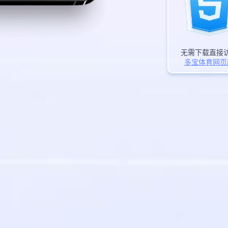
无需下载直接
多宝体育网页