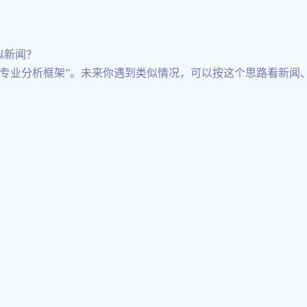
似新闻？
“专业分析框架”。未来你遇到类似情况，可以按这个思路看新闻