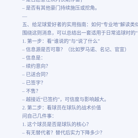
– 是否有其他豪门持续施压或挖角。
—
五、给足球爱好者的实用指南：如何“专业地”解读类
围绕这则消息，可以总结出一套适用于日常追球时的
1. 第一步：看“谁说的”与“说了什么”
– 信息源是否可靠？（比如罗马诺、名记、官宣）
– 信息是：
– 续约意向？
– 已送合同？
– 已签字？
– 不售？
– 越接近“已签约”，可信度与影响越大。
2. 第二步：看球员在球队的战术价值
问自己几件事：
1. 这个球员是否是球队的核心？
– 有无替代者？替代后实力下降多少？