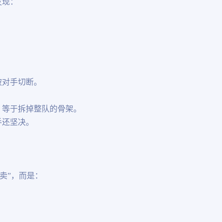
发现：
被对手切断。
，等于拆掉整队的骨架。
手还坚决。
卖”，而是：