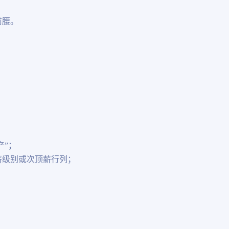
前腰。
产”；
薪级别或次顶薪行列；