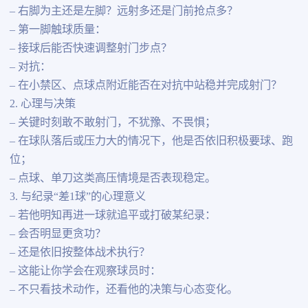
– 右脚为主还是左脚？远射多还是门前抢点多？
– 第一脚触球质量：
– 接球后能否快速调整射门步点？
– 对抗：
– 在小禁区、点球点附近能否在对抗中站稳并完成射门？
2. 心理与决策
– 关键时刻敢不敢射门，不犹豫、不畏惧；
– 在球队落后或压力大的情况下，他是否依旧积极要球、跑
位；
– 点球、单刀这类高压情境是否表现稳定。
3. 与纪录“差1球”的心理意义
– 若他明知再进一球就追平或打破某纪录：
– 会否明显更贪功？
– 还是依旧按整体战术执行？
– 这能让你学会在观察球员时：
– 不只看技术动作，还看他的决策与心态变化。