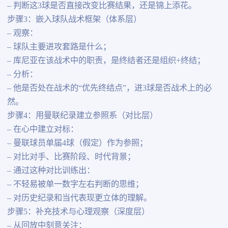
– 判断这3球是否直接改变比赛结果，还是锦上添花。
步骤3：嵌入球队战术框架（体系层）
– 观察：
– 球队主要进攻套路是什么；
– 库尼亚在该战术中的职责，是终结者还是组织+终结；
– 分析：
– 他是否处在战术的“优先终结点”，进3球是否战术上的必
然。
步骤4：用曼联纪录建立参照系（对比层）
– 在心中建立对标：
– 曼联球员单届4球（假定）作为参照；
– 对比对手、比赛阶段、时代背景；
– 通过这种对比训练出：
– 不轻易被单一数字左右判断的思维；
– 对历史纪录和当代表现更立体的理解。
步骤5：补充技术与心理观察（深度层）
– 从回放中刻意关注：