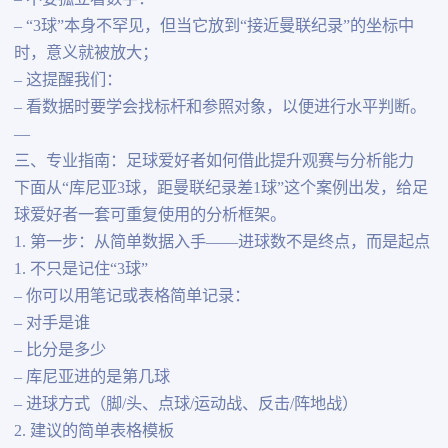
– “3球”本身不罕见，但当它放到“接近曼联纪录”的坐标中
时，意义就被放大；
– 这提醒我们：
– 看数据时要学会找标杆和参照对象，以便进行水平判断。
—
三、专业指南：足球爱好者如何借此提升观赛与分析能力
下面从“库尼亚3球，距曼联纪录差1球”这个案例出发，给足
球爱好者一套可重复使用的分析框架。
1. 第一步：从简单数据入手——进球数不是终点，而是起点
1. 不只是记住“3球”
– 你可以用笔记或表格简单记录：
– 对手是谁
– 比分是多少
– 库尼亚进的是第几球
– 进球方式（脚/头、点球/运动战、反击/阵地战）
2. 建议的简单表格模板