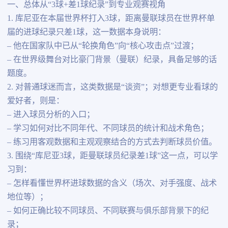
一、总体从“3球+差1球纪录”到专业观赛视角
1. 库尼亚在本届世界杯打入3球，距离曼联球员在世界杯单
届的进球纪录只差1球，这一数据本身说明：
– 他在国家队中已从“轮换角色”向“核心攻击点”过渡；
– 在世界级舞台对比豪门背景（曼联）纪录，具备足够的话
题度。
2. 对普通球迷而言，这类数据是“谈资”；对想更专业看球的
爱好者，则是：
– 进入球员分析的入口；
– 学习如何对比不同年代、不同球员的统计和战术角色；
– 练习用客观数据和主观观察结合的方式去判断球员价值。
3. 围绕“库尼亚3球，距曼联球员纪录差1球”这一点，可以学
习到：
– 怎样看懂世界杯进球数据的含义（场次、对手强度、战术
地位等）；
– 如何正确比较不同球员、不同联赛与俱乐部背景下的纪
录；