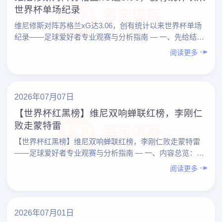
世界杯单场纪录
维尼修斯对阵苏格兰xG达3.06，创有统计以来世界杯单场
纪录——足球爱好者专业观赛与分析指南 — 一、先给结
论：这场比赛对足球爱好者意味着什么？ – 维尼修斯……
阅读更多
2026年07月07日
【世界杯红黑榜】维尼双响蝉联红榜，李刚仁
败走蒙特雷
【世界杯红黑榜】维尼双响蝉联红榜，李刚仁败走蒙特雷
——足球爱好者专业观赛与分析指南 — 一、内容总览：从
一则“红黑榜”看懂世界杯观赛门道 以「【世界杯红黑榜】
阅读更多
……
2026年07月01日