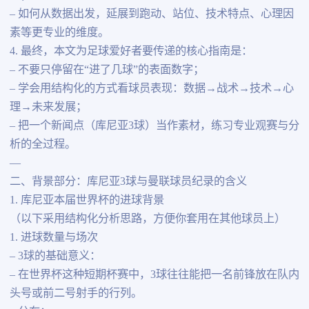
– 如何从数据出发，延展到跑动、站位、技术特点、心理因
素等更专业的维度。
4. 最终，本文为足球爱好者要传递的核心指南是：
– 不要只停留在“进了几球”的表面数字；
– 学会用结构化的方式看球员表现：数据→战术→技术→心
理→未来发展；
– 把一个新闻点（库尼亚3球）当作素材，练习专业观赛与分
析的全过程。
—
二、背景部分：库尼亚3球与曼联球员纪录的含义
1. 库尼亚本届世界杯的进球背景
（以下采用结构化分析思路，方便你套用在其他球员上）
1. 进球数量与场次
– 3球的基础意义：
– 在世界杯这种短期杯赛中，3球往往能把一名前锋放在队内
头号或前二号射手的行列。