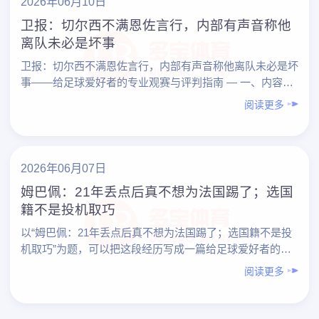
2026年06月10日
卫报：切尔西不满恩佐言行，内部有声音称他
离队未必是坏事
卫报：切尔西不满恩佐言行，内部有声音称他离队未必是坏
事——给足球爱好者的专业观赛与评判指南 — 一、内容总
览（先总结） 围绕“《卫报》：切尔西不满恩佐言行，
阅读更多
内……
2026年06月07日
姆巴佩：21年丢点后真不想为法国踢了；选国
籍不是投机取巧
以“姆巴佩：21年丢点后真不想为法国踢了；选国籍不是投
机取巧”为题，可以把这段经历写成一篇给足球爱好者的专
业“心理与认知指南”：不只是追星，更是学习顶级球员如何
阅读更多
面对……