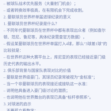
– 被球队战术优先服务（大量射门机会）；
– 或者转换效率极高，在有限机会下完成收割。
2. 曼联球员世界杯单届进球纪录的意义
1. 曼联球员世界杯纪录是什么？
– 不同年代曼联球员在世界杯中都有表现出众者（例如查尔
顿、范尼、鲁尼等，具体纪录需查官方数据），
– 假设某曼联球员在世界杯单届打入4球，那么“3球差1球”的
比较就是：
– 在世界杯这种大赛平台上，库尼亚的表现已经接近豪门级
历史代表的输出水平。
2. 俱乐部背景与国家队表现对比的价值
– 曼联是世界级豪门，其球员纪录常被视为“金标准”；
– 当一个非曼联球员的表现接近或接轨这一水准：
– 说明他具备进入豪门级讨论的潜质；
– 也说明他在世界舞台的表现已具备“标杆参照系”。
3. 对球迷的启示
– 不要孤立看数字：