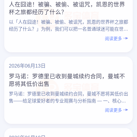
人在囧途！被骗、被偷、被诅咒，凯恩的世界
杯之旅都经历了什么？
以「人在囧途！被骗、被偷、被诅咒，凯恩的世界杯之旅都
经历了什么？」为例，我们可以把一名普通球迷可能在世界
杯之旅中遇到的“囧事”，系统地拆开来看：行程被坑、财物
阅读更多
被……
2026年06月13日
罗马诺：罗德里已收到曼城续约合同，曼城不
愿将其低价出售
罗马诺：罗德里已收到曼城续约合同，曼城不愿将其低价出
售——给足球爱好者的专业观赛与分析指南 — 一、核心结
论先看：这条新闻到底说明了什么？ 围绕“罗马诺：罗
阅读更多
德……