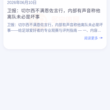
2026年06月10日
卫报：切尔西不满恩佐言行，内部有声音称他
离队未必是坏事
卫报：切尔西不满恩佐言行，内部有声音称他离队未必是坏
事——给足球爱好者的专业观赛与评判指南 — 一、内容总
览（先总结） 围绕“《卫报》：切尔西不满恩佐言行，
阅读更多
内……