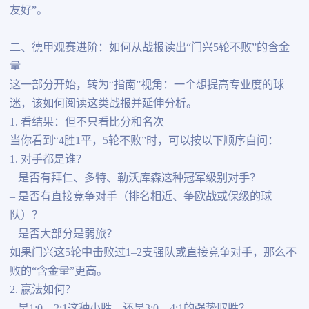
友好”。
—
二、德甲观赛进阶：如何从战报读出“门兴5轮不败”的含金
量
这一部分开始，转为“指南”视角：一个想提高专业度的球
迷，该如何阅读这类战报并延伸分析。
1. 看结果：但不只看比分和名次
当你看到“4胜1平，5轮不败”时，可以按以下顺序自问：
1. 对手都是谁？
– 是否有拜仁、多特、勒沃库森这种冠军级别对手？
– 是否有直接竞争对手（排名相近、争欧战或保级的球
队）？
– 是否大部分是弱旅？
如果门兴这5轮中击败过1–2支强队或直接竞争对手，那么不
败的“含金量”更高。
2. 赢法如何？
– 是1:0、2:1这种小胜，还是3:0、4:1的强势取胜？