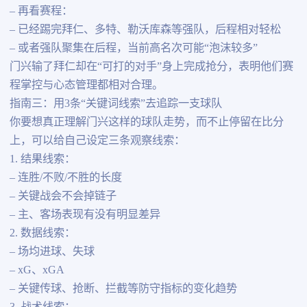
– 再看赛程：
– 已经踢完拜仁、多特、勒沃库森等强队，后程相对轻松
– 或者强队聚集在后程，当前高名次可能“泡沫较多”
门兴输了拜仁却在“可打的对手”身上完成抢分，表明他们赛
程掌控与心态管理都相对合理。
指南三：用3条“关键词线索”去追踪一支球队
你要想真正理解门兴这样的球队走势，而不止停留在比分
上，可以给自己设定三条观察线索：
1. 结果线索：
– 连胜/不败/不胜的长度
– 关键战会不会掉链子
– 主、客场表现有没有明显差异
2. 数据线索：
– 场均进球、失球
– xG、xGA
– 关键传球、抢断、拦截等防守指标的变化趋势