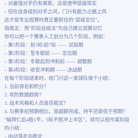
– 对最强对手仍有差距，这是德甲层级现实
– 但在自身级别对手之间，门兴有能力占据上风
这才是专业观赛时真正要抓住的“层级定位”。
指南五：用“阶段总结法”为自己建立观赛记忆
你可以把一个赛季人工划分为几个阶段，例如：
– 第1阶段：前5轮/前7轮 —— 试探期
– 第2阶段：至冬歇前 —— 定位期
– 第3阶段：冬歇后到冲刺前 —— 调整期
– 第4阶段：收官冲刺期 —— 决战期
在每个阶段结束时，给门兴这一类球队做个小结：
1. 当前排名和积分？
2. 攻防数据趋势？
3. 战术风格和人员是否稳定？
4. 与赛季初预期相比，是超额完成、持平还是低于预期？
“输拜仁后4胜1平，5轮不败冲上半区”，就可以视作某阶段
的小结：
– 由动荡走向稳定