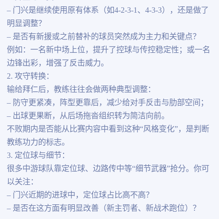
– 门兴是继续使用原有体系（如4-2-3-1、4-3-3），还是做了
明显调整？
– 是否有新援或之前替补的球员突然成为主力和关键点？
例如：一名新中场上位，提升了控球与传控稳定性；或一名
边锋出彩，增强了反击威力。
2. 攻守转换：
输给拜仁后，教练往往会做两种典型调整：
– 防守更紧凑，阵型更靠后，减少给对手反击与肋部空间；
– 出球更果断，从后场拖沓组织转为简洁向前。
不败期内是否能从比赛内容中看到这种“风格变化”，是判断
教练功力的标志。
3. 定位球与细节：
很多中游球队靠定位球、边路传中等“细节武器”抢分。你可
以关注：
– 门兴近期的进球中，定位球占比高不高？
– 是否在这方面有明显改善（新主罚者、新战术跑位）？