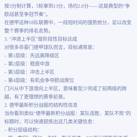
按3分制计算，5轮拿到13分，场均2.6分——这是典型的“争
欧战甚至争冠节奏”。
在德甲这种18队联赛中，一段短时间的强势抢分，足以改变
整个赛季的排名走势。
3. “冲进上半区”是阶段性目标达成
对很多非豪门德甲球队而言，目标通常是：
– 第1层级：先远离降级区
– 第2层级：稳居中游
– 第3层级：冲击上半区
– 第4层级：有机会争夺欧战席位
门兴从中下游滑向上半区，意味着至少完成了前两级的跨
越，有了更理想的赛季前景。
2. 德甲最新积分战报的结构性信息
当你看到类似“德甲最新积分战报：某队连胜、某队不败”的
标题时，可以快速提炼出这几类关键信息：
– 积分层级结构：