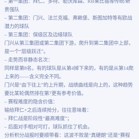
– 第一集团：拜仁、多特、勒沃库森、RB莱比锡等传统/新
贵强队
– 第二集团：门兴、法兰克福、弗赖堡、斯图加特等有欧战
潜力的球队
– 第三集团：保级区及边缘球队
门兴从第三集团或第二集团下游，爬升到第二集团中上部，
是一个“层级跃迁”。
– 走势而非静态名次：
同样是第8名，有的球队是从第4掉下来的，有的是从第14爬
上来的——含义完全不同。
门兴是“由下往上”的上升期，战绩曲线是向上的，这种趋势
要比某轮偶然排在第7更有参考价值。
– 赛程难度的隐含价值：
输给拜仁+之后连续抢分，往往意味着：
– 拜仁战是阶段性“最高难度”；
– 后面对手相对可打，球队抓住了机会。
分析积分战报时要顺带看：这波不败是“真硬朗”还是“赛程