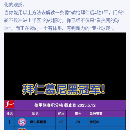
化的观感。
当你能用以上方法去解读一条像“输给拜仁后4胜1平，门兴5
轮不败冲进上半区”的战报时，你已经不仅是“看热闹的球
迷”，而正在迈向一个有体系、有判断力的“专业球迷”。