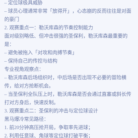
– 定位球极具威胁
– 球员心理通常非常「放得开」，心态崩的反而往往是对面
的豪门
2. 观赛重点一：勒沃库森的节奏控制能力
面对级别略低、但冲击很强的圣保利，勒沃库森最重要的
是：
– 避免被拖入「对攻和肉搏节奏」
– 保持自己的传控与结构
专业视角观察点：
– 勒沃库森后场组织时，中后场是否出现不必要的冒险横
传，给对方抢断机会。
– 当圣保利全队压上时，勒沃库森是否会通过直塞或斜长传
打对方身后，快速反制。
3. 观赛重点二：圣保利的冲击与定位球设计
黑马爆冷常见路径：
1. 前20分钟高压抢开局，争取率先进球；
2. 利用任意球、角球等定位球打破平衡；