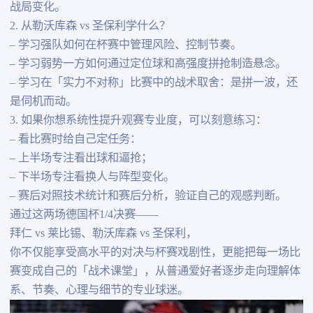
战局变化。
2. 从勒沃库森 vs 圣保利学什么？
– 学习强队如何在杯赛中管理风险、控制节奏。
– 学习弱势一方如何通过定位球和高强度拼抢制造悬念。
– 学习在「实力不对称」比赛中的战术取舍：是拼一波，还
是伺机而动。
3. 如果你想系统性提升观赛专业度，可以刻意练习：
– 看比赛时给自己定任务：
– 上半场专注看出球和逼抢；
– 下半场专注看换人与阵型变化。
– 赛后对照技术统计和赛后分析，验证自己的观感判断。
通过这两场德国杯1/4决赛——
拜仁 vs 莱比锡、勒沃库森 vs 圣保利，
你不仅能享受高水平的对决与杯赛戏剧性，更能把每一场比
赛变成自己的「战术课堂」，从普通爱好者逐步走向理解体
系、节奏、心理与细节的专业球迷。