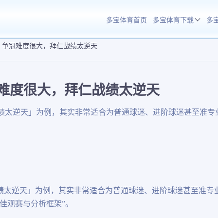
多宝体育首页
多宝体育下载
多
，争冠难度很大，拜仁战绩太逆天
多宝全站APP下载
多宝体育APP下载
冠难度很大，拜仁战绩太逆天
绩太逆天」为例，其实非常适合为普通球迷、进阶球迷甚至准专业
绩太逆天」为例，其实非常适合为普通球迷、进阶球迷甚至准专
佳观赛与分析框架”。