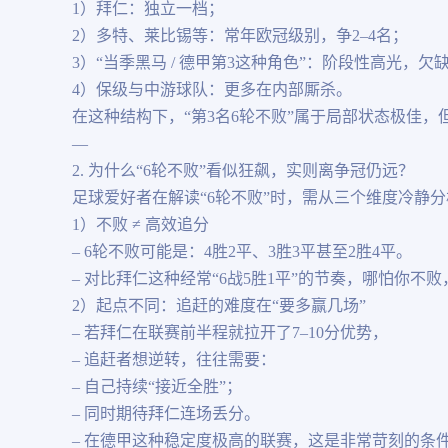
1）拜仁：独立一档；
2）多特、莱比锡等：常年欧冠级别，争2–4名；
3）“当季黑马 / 德甲第3这种角色”：阶段性高光，欠
4）保级与中游球队：更多在内部厮杀。
在这种结构下，“第3名6轮不败”属于局部状态极佳
—
2. 为什么“6轮不败”看似狂飙，实则离争冠仍远？
足球爱好者在解读“6轮不败”时，需从三个维度冷静分
1）不败 ≠ 高效追分
– 6轮不败可能是：4胜2平、3胜3平甚至2胜4平。
– 对比拜仁这种经常“6战5胜1平”的节奏，哪怕你
2）起点不同：追赶的难度在“要多赢几场”
– 若拜仁在联赛前半程就拉开了7–10分优势，
– 追赶者想逆转，往往需要：
– 自己持续“接近全胜”；
– 同时期待拜仁连场丢分。
– 在德甲这种稳定度极高的联赛，这是非常苛刻的条