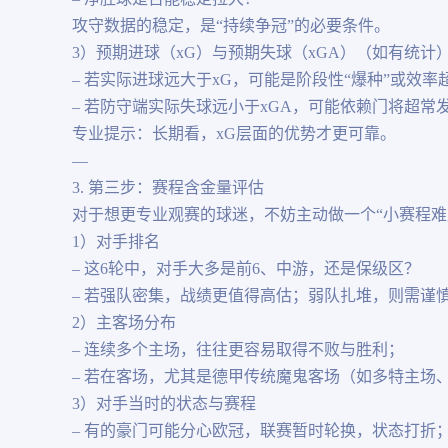
攻守数据的稳定，是“持续争冠”的必要条件。
3）预期进球（xG）与预期失球（xGA）（如有统计
– 若实际进球远大于xG，可能是阶段性“爆种”或效率
– 若防守端实际失球远小于xGA，可能依赖门将超常
专业提示：长期看，xG层面的优势才更可靠。
—
3. 第三步：赛程含金量评估
对于想更专业观赛的球迷，不妨主动做一个“小赛程难
1）对手排名
– 这6轮中，对手大多是前6、中游，还是保级区？
– 若强队密集，战绩更值得高估；弱队扎堆，则需谨
2）主客场分布
– 连续多个主场，往往更容易取得不败与胜利；
– 若在客场，尤其是德甲传统魔鬼客场（如多特主场
3）对手当时的状态与赛程
– 有的豪门可能分心欧冠，联赛暂时轮换，状态打折