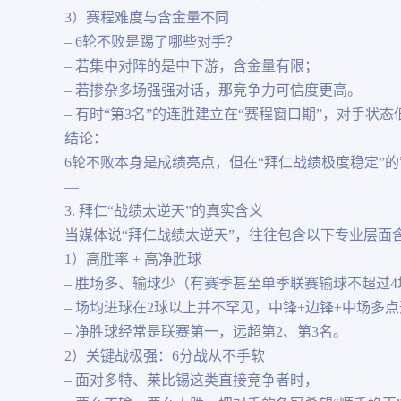
3）赛程难度与含金量不同
– 6轮不败是踢了哪些对手？
– 若集中对阵的是中下游，含金量有限；
– 若掺杂多场强强对话，那竞争力可信度更高。
– 有时“第3名”的连胜建立在“赛程窗口期”，对手状
结论：
6轮不败本身是成绩亮点，但在“拜仁战绩极度稳定”的
—
3. 拜仁“战绩太逆天”的真实含义
当媒体说“拜仁战绩太逆天”，往往包含以下专业层面
1）高胜率 + 高净胜球
– 胜场多、输球少（有赛季甚至单季联赛输球不超过4
– 场均进球在2球以上并不罕见，中锋+边锋+中场多
– 净胜球经常是联赛第一，远超第2、第3名。
2）关键战极强：6分战从不手软
– 面对多特、莱比锡这类直接竞争者时，