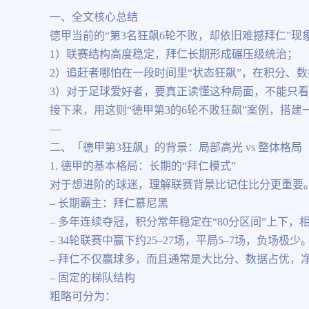
一、全文核心总结
德甲当前的“第3名狂飙6轮不败，却依旧难撼拜仁”现
1）联赛结构高度稳定，拜仁长期形成碾压级统治；
2）追赶者哪怕在一段时间里“状态狂飙”，在积分、数
3）对于足球爱好者，要真正读懂这种局面，不能只
接下来，用这则“德甲第3的6轮不败狂飙”案例，搭
—
二、「德甲第3狂飙」的背景：局部高光 vs 整体格局
1. 德甲的基本格局：长期的“拜仁模式”
对于想进阶的球迷，理解联赛背景比记住比分更重要
– 长期霸主：拜仁慕尼黑
– 多年连续夺冠，积分常年稳定在“80分区间”上下，
– 34轮联赛中赢下约25–27场，平局5–7场，负场极少
– 拜仁不仅赢球多，而且通常是大比分、数据占优，
– 固定的梯队结构
粗略可分为：