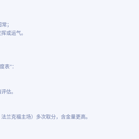
）
超常；
发挥或运气。
度表”：
慎评估。
、法兰克福主场）多次取分，含金量更高。
；