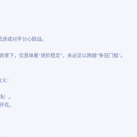
态低迷或对手分心欧战。
背景下，仅意味着“进阶稳定”，未必足以跨越“争冠门槛”。
含义：
场）。
点开花。