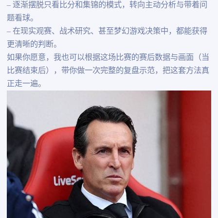
– 逐渐摆脱只看比分和集锦的模式，转向主动分析与带着问
题看球。
– 在现实观赛、战术研究、甚至梦幻游戏决策中，都能获得
更清晰的判断。
如果你愿意，我也可以根据这场比赛的赛后数据与画面（当
比赛结束后），带你做一次完整的复盘示范，把这套方法真
正走一遍。