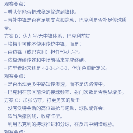
观赛要点：
– 看队伍能否把球稳定输送到锋线。
– 替补中锋是否有足够支点和跑动，巴克利是否补足传球质
量。
方案 B：伪九号/无中锋体系，巴克利前提
– 埃梅里可能不使用传统中锋，而是：
– 由边锋（或巴克利）担任“伪九号”。
– 依靠连续传递和中场前插来完成终结。
– 阵型看起来还是 4-2-3-1/4-3-3，但角色重新定义。
观赛要点：
– 是否出现更多中路短传渗透，而不是边路传中。
– 巴克利在禁区前沿的接球频率、射门次数是否明显增多。
方案 C：加强防守，打更务实的反击
– 没有沃特金斯的高位逼抢与跑动，球队或许会：
– 适当后撤防线，收缩阵型。
– 利用巴克利的持球推进和分球，在反击中制造威胁。
观赛要点：