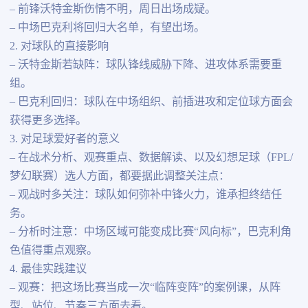
– 前锋沃特金斯伤情不明，周日出场成疑。
– 中场巴克利将回归大名单，有望出场。
2. 对球队的直接影响
– 沃特金斯若缺阵：球队锋线威胁下降、进攻体系需要重
组。
– 巴克利回归：球队在中场组织、前插进攻和定位球方面会
获得更多选择。
3. 对足球爱好者的意义
– 在战术分析、观赛重点、数据解读、以及幻想足球（FPL/
梦幻联赛）选人方面，都要据此调整关注点：
– 观战时多关注：球队如何弥补中锋火力，谁承担终结任
务。
– 分析时注意：中场区域可能变成比赛“风向标”，巴克利角
色值得重点观察。
4. 最佳实践建议
– 观赛：把这场比赛当成一次“临阵变阵”的案例课，从阵
型、站位、节奏三方面去看。