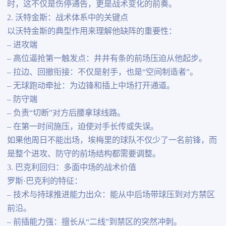
时，这不仅是伤停通告，更是战术变化的前奏。
2. 沃特金斯：战术体系中的关键点
以沃特金斯的典型作用来理解他缺阵的重要性：
– 进攻端
– 高位逼抢第一触发点：井井有条的前场压迫从他起步。
– 拉边、回撤衔接：不仅是射手，也是“空间制造者”。
– 无球跑动牵扯：为边锋和插上中场打开通道。
– 防守端
– 负责“切断”对方后腰拿球线路。
– 在第一时间施压，迫使对手长传或失误。
如果他周日不能出场，埃梅里的球队不仅少了一名前锋，而
是整个进攻、防守的前场结构都需要调整。
3. 巴克利回归：多面中场的战术价值
罗斯·巴克利的特征：
– 技术与持球推进能力出众：能从中后场带球压到对方禁区
前沿。
– 前插能力强：擅长从“二线”到禁区的突然冲刺。