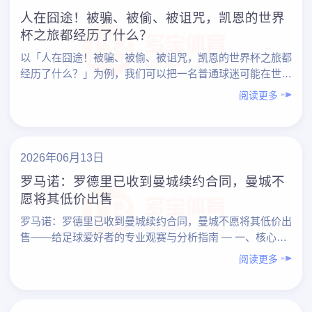
人在囧途！被骗、被偷、被诅咒，凯恩的世界
杯之旅都经历了什么？
以「人在囧途！被骗、被偷、被诅咒，凯恩的世界杯之旅都
经历了什么？」为例，我们可以把一名普通球迷可能在世界
杯之旅中遇到的“囧事”，系统地拆开来看：行程被坑、财物
阅读更多
被……
2026年06月13日
罗马诺：罗德里已收到曼城续约合同，曼城不
愿将其低价出售
罗马诺：罗德里已收到曼城续约合同，曼城不愿将其低价出
售——给足球爱好者的专业观赛与分析指南 — 一、核心结
论先看：这条新闻到底说明了什么？ 围绕“罗马诺：罗
阅读更多
德……