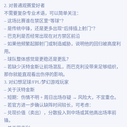
2. 对普通观赛爱好者
不需要复杂专业术语，可以简单关注：
– 这场比赛谁在禁区里“等球”？
– 是传统中锋，还是更多出现“后排插上射门”？
– 巴克利是否经常出现在对方禁区前沿
– 如果他频繁起脚射门或制造威胁，说明他的回归被高度利
用。
– 球队整体感觉是更稳还是更乱？
– 若缺少沃特金斯让前场混乱，而巴克利没带来足够组织，
那你就能直观看出伤停的影响。
3. 对幻想足球/FPL/梦幻游戏玩家
– 关于沃特金斯
– 短期：伤情不明 + 周日出场存疑 → 风险大，不宜重仓。
– 若官方进一步确认缺阵时间较长，可考虑：
– 兑现价值（卖出），分散投入到中场或其他高出场率前
锋。