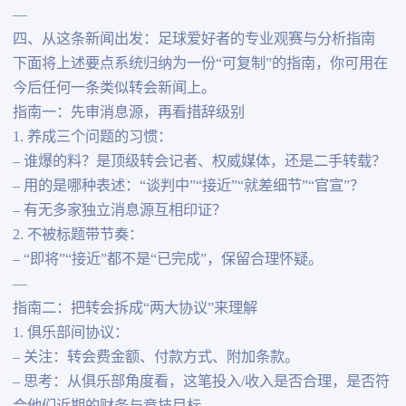
—
四、从这条新闻出发：足球爱好者的专业观赛与分析指南
下面将上述要点系统归纳为一份“可复制”的指南，你可用在
今后任何一条类似转会新闻上。
指南一：先审消息源，再看措辞级别
1. 养成三个问题的习惯：
– 谁爆的料？是顶级转会记者、权威媒体，还是二手转载？
– 用的是哪种表述：“谈判中”“接近”“就差细节”“官宣”？
– 有无多家独立消息源互相印证？
2. 不被标题带节奏：
– “即将”“接近”都不是“已完成”，保留合理怀疑。
—
指南二：把转会拆成“两大协议”来理解
1. 俱乐部间协议：
– 关注：转会费金额、付款方式、附加条款。
– 思考：从俱乐部角度看，这笔投入/收入是否合理，是否符