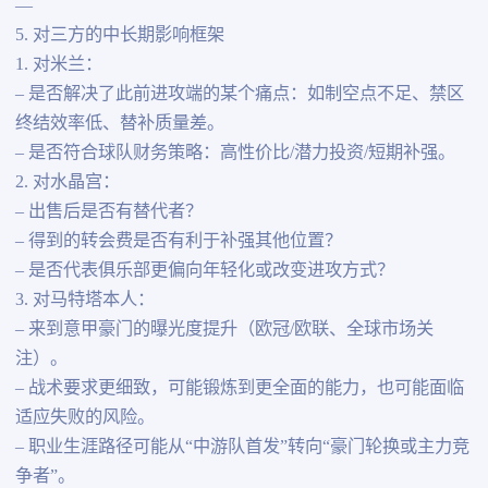
—
5. 对三方的中长期影响框架
1. 对米兰：
– 是否解决了此前进攻端的某个痛点：如制空点不足、禁区
终结效率低、替补质量差。
– 是否符合球队财务策略：高性价比/潜力投资/短期补强。
2. 对水晶宫：
– 出售后是否有替代者？
– 得到的转会费是否有利于补强其他位置？
– 是否代表俱乐部更偏向年轻化或改变进攻方式？
3. 对马特塔本人：
– 来到意甲豪门的曝光度提升（欧冠/欧联、全球市场关
注）。
– 战术要求更细致，可能锻炼到更全面的能力，也可能面临
适应失败的风险。
– 职业生涯路径可能从“中游队首发”转向“豪门轮换或主力竞
争者”。