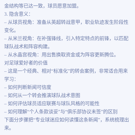
金结构等已达一致，球员愿意加盟。
3. 隐含意义：
– 从球员视角：准备从英超转战意甲，职业轨迹发生阶段性
变化。
– 从米兰视角：在补强锋线，引入特定特点的前锋，以匹配
球队战术和阵容构建。
– 从水晶宫视角：用出售换取资金或为阵容更新腾位。
对足球爱好者的价值
– 这是一个经典、相对“标准化”的转会案例，非常适合用来
学习：
– 如何判断新闻可信度
– 如何从一个转会推演球队战术意图
– 如何评估球员适应联赛与球队风格的可能性
– 如何理解“个人条款谈妥”与“俱乐部协议未签”的区别
下面分步骤把“专业球迷应如何读懂这条新闻”，系统梳理出
来。