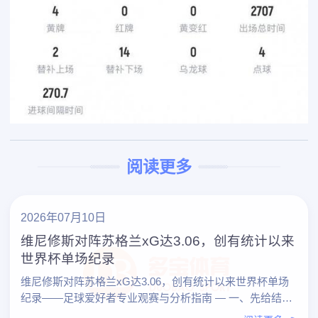
阅读更多
2026年07月10日
维尼修斯对阵苏格兰xG达3.06，创有统计以来
世界杯单场纪录
维尼修斯对阵苏格兰xG达3.06，创有统计以来世界杯单场
纪录——足球爱好者专业观赛与分析指南 — 一、先给结
论：这场比赛对足球爱好者意味着什么？ – 维尼修斯……