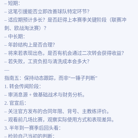
– 短期：
– 这笔引援能否立即改善球队特定环节？
– 适应期预计多长？是否赶得上本赛季关键阶段（联赛冲
刺、欧战淘汰赛）？
– 中长期：
– 年龄结构上是否合理？
– 将来若表现出色，是否有机会通过二次转会获得收益？
– 若失败，工资负担与清洗成本会多大？
—
指南五：保持动态跟踪，而非“一锤子判断”
1. 转会传闻阶段：
– 审消息源 + 做基础战术与财务分析。
2. 官宣后：
– 关注官方发布的合同年限、背号、主教练评价。
– 观看前几场比赛，观察实际使用方式和表现差异。
3. 半年到一赛季后回头看：
– 检验自己当初的判断：