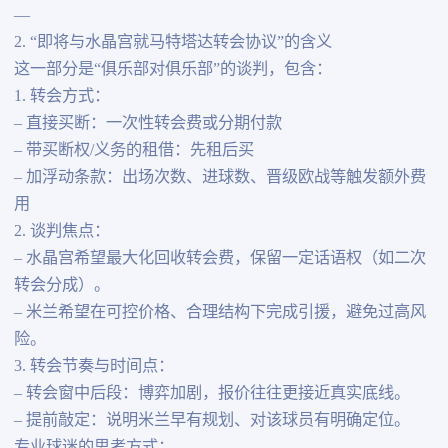
—
2. “即将与水晶宫就马特塔达转会协议”的含义
这一部分是“俱乐部对俱乐部”的谈判，包含：
1. 转会方式：
– 直接买断：一次性转会费或分期付款
– 带买断权/义务的租借：先租后买
– 加浮动条款：出场次数、进球数、晋级欧战等触发额外费
用
2. 谈判焦点：
– 水晶宫希望最大化回收转会费，保留一定话语权（如二次
转会分成）。
– 米兰希望在可控价格、合理结构下完成引援，避免过高风
险。
3. 转会节奏与时间点：
– 转会窗中后段：博弈加剧，报价往往更接近真实底线。
– 提前敲定：说明米兰早有规划、对该球员有明确定位。
专业球迷的思考方式：