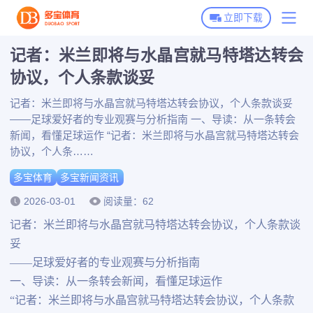
立即下载
记者：米兰即将与水晶宫就马特塔达转会
多宝体育首页
协议，个人条款谈妥
多宝体育下载
记者：米兰即将与水晶宫就马特塔达转会协议，个人条款谈妥
——足球爱好者的专业观赛与分析指南 一、导读：从一条转会
多宝全站APP下载
多宝体育动态
新闻，看懂足球运作 “记者：米兰即将与水晶宫就马特塔达转会
多宝体育APP下载
协议，个人条……
多宝新闻资讯
多宝体育
多宝新闻资讯
博彩平台推荐
2026-03-01
阅读量：62
记者：米兰即将与水晶宫就马特塔达转会协议，个人条款谈
妥
——足球爱好者的专业观赛与分析指南
一、导读：从一条转会新闻，看懂足球运作
“记者：米兰即将与水晶宫就马特塔达转会协议，个人条款