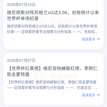
2026年07月10日
维尼修斯对阵苏格兰xG达3.06，创有统计以来
世界杯单场纪录
维尼修斯对阵苏格兰xG达3.06，创有统计以来世界杯单场
纪录——足球爱好者专业观赛与分析指南 — 一、先给结
论：这场比赛对足球爱好者意味着什么？ – 维尼修斯……
阅读更多
2026年07月07日
【世界杯红黑榜】维尼双响蝉联红榜，李刚仁
败走蒙特雷
【世界杯红黑榜】维尼双响蝉联红榜，李刚仁败走蒙特雷
——足球爱好者专业观赛与分析指南 — 一、内容总览：从
一则“红黑榜”看懂世界杯观赛门道 以「【世界杯红黑榜】
阅读更多
……