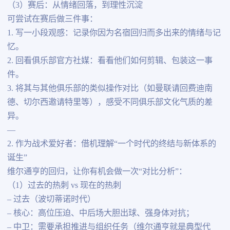
（3）赛后：从情绪回落，到理性沉淀
可尝试在赛后做三件事：
1. 写一小段观感：记录你因为名宿回归而多出来的情绪与记
忆。
2. 回看俱乐部官方社媒：看看他们如何剪辑、包装这一事
件。
3. 将其与其他俱乐部的类似操作对比（如曼联请回费迪南
德、切尔西邀请特里等），感受不同俱乐部文化气质的差
异。
—
2. 作为战术爱好者：借机理解“一个时代的终结与新体系的
诞生”
维尔通亨的回归，让你有机会做一次“对比分析”：
（1）过去的热刺 vs 现在的热刺
– 过去（波切蒂诺时代）
– 核心：高位压迫、中后场大胆出球、强身体对抗；
– 中卫：需要承担推进与组织任务（维尔通亨就是典型代