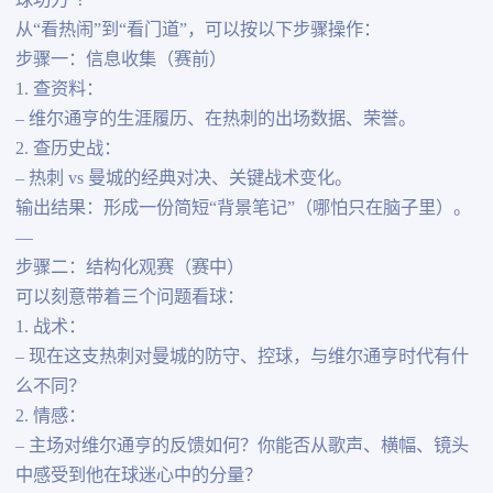
球功力”？
从“看热闹”到“看门道”，可以按以下步骤操作：
步骤一：信息收集（赛前）
1. 查资料：
– 维尔通亨的生涯履历、在热刺的出场数据、荣誉。
2. 查历史战：
– 热刺 vs 曼城的经典对决、关键战术变化。
输出结果：形成一份简短“背景笔记”（哪怕只在脑子里）。
—
步骤二：结构化观赛（赛中）
可以刻意带着三个问题看球：
1. 战术：
– 现在这支热刺对曼城的防守、控球，与维尔通亨时代有什
么不同？
2. 情感：
– 主场对维尔通亨的反馈如何？你能否从歌声、横幅、镜头
中感受到他在球迷心中的分量？