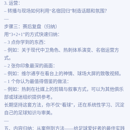
3. 运营：
– 转播与现场如何利用“名宿回归”制造话题和氛围？
—
步骤三：赛后复盘（归纳）
用“3+2+1”的方式快速归纳：
– 3 点你学到的东西：
– 例如：关于现代中卫角色、热刺体系演变、名宿运营方
式。
– 2 张你印象最深的画面：
– 例如：维尔通亨在看台上的神情、球场大屏的致敬视频。
– 1 个你认为最值得借鉴的做法：
– 例如：热刺在社媒上的剪辑与叙事方式，可以为其他俱乐
部或球迷组织提供参考。
长期坚持这套方法，你不仅“看球”，还在系统性学习、沉淀
自己的足球知识与审美。
—
五、内容归纳：从案例到方法——给足球爱好者的最佳实践