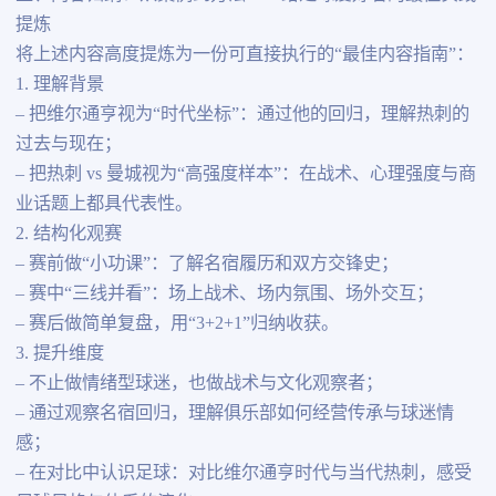
提炼
将上述内容高度提炼为一份可直接执行的“最佳内容指南”：
1. 理解背景
– 把维尔通亨视为“时代坐标”：通过他的回归，理解热刺的
过去与现在；
– 把热刺 vs 曼城视为“高强度样本”：在战术、心理强度与商
业话题上都具代表性。
2. 结构化观赛
– 赛前做“小功课”：了解名宿履历和双方交锋史；
– 赛中“三线并看”：场上战术、场内氛围、场外交互；
– 赛后做简单复盘，用“3+2+1”归纳收获。
3. 提升维度
– 不止做情绪型球迷，也做战术与文化观察者；
– 通过观察名宿回归，理解俱乐部如何经营传承与球迷情
感；
– 在对比中认识足球：对比维尔通亨时代与当代热刺，感受