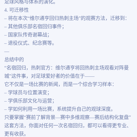
足球风格与体系的演化。
4. 可迁移性
– 将在本次“维尔通亨回归热刺主场”的观赛方法，迁移到：
– 其他俱乐部名宿回归事件；
– 国家队传奇谢幕战；
– 退役仪式、纪念赛等。
—
总结中的
“名宿回归，热刺官方：维尔通亨将回热刺主场观看对阵曼
城”这件事，对足球爱好者的价值在于——
它不仅是一场比赛的新闻，而是一个综合学习样本：
– 学球员与位置演变；
– 学俱乐部文化与运营；
– 学如何利用一场比赛，系统提升自己的观球深度。
只要掌握“赛前了解背景—赛中多维观察—赛后结构化复盘”
这套方法，你面对任何一次名宿回归，都可以看得更专业、
更有收获。