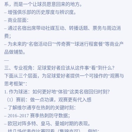
系，而是一个让球员愿意回来的地方。
– 增强俱乐部的历史厚度与辨识度。
– 商业层面：
– 通过名宿出席带动社媒互动、转播话题、票务与周边消
费；
– 为未来的“名宿活动日”“传奇赛”“球迷行程套餐”等商业产
品做铺垫。
—
三、专业视角：足球爱好者应该从这件事“看”到什么？
下面从三个层面，为足球爱好者提供一个可操作的“观赛与
思考框架”：
1. 作为球迷：如何更好地“体验”这类名宿回归时刻？
（1）赛前：做一点功课，观赛更有代入感
– 了解维尔通亨在热刺的关键时刻：
– 2016–2017 赛季热刺防守数据；
– 欧冠对阵多特、皇马、曼城时期的表现。
– 找几场代表作比赛回看（集锦亦可），例如：