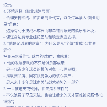
追责。
4. 环境选择（职业规划层面）
– 合理安排续约、薪资与商业代言，避免过早陷入“商业明
星”角色；
– 选择有利于技战术成长而非单纯高曝光的俱乐部环境；
– 保证身边有专业经纪团队和稳定家庭支撑。
2. “他是足球界的财富”：为什么要从“个体”看成“公共资
源”？
把亚马尔看作“足球界的财富”，意味着：
1. 他的发展影响的不只是俱乐部成绩
– 是一代青少年球员的模仿对象与心理参照；
– 是联赛品牌、国家队竞争力的核心资产；
– 是未来十多年足球审美与战术趋势的一部分。
2. 一旦被透支或毁掉，损失是系统性的
– 不仅浪费了罕见天赋，也会让后来的天才更难被说服“耐心
锤炼”；