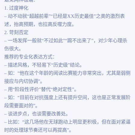
避免两种极端：
1. 过度神化
– 动不动就“超越前辈”“已经是XX历史最佳”之类的激烈表
述，抬高预期，也拉高反噬力度。
2. 苛刻否定
– 一场发挥一般就“不过如此”“踢不出来了”，对少年心理杀
伤很大。
推荐的专业化表达方式：
– 描述风格，不轻易下“历史级”结论。
– 如：“他在这个年龄的阅读比赛能力非常突出，尤其是弱侧
接应与内切协调”。
– 用“阶段性评价”替代“绝对定性”。
– 如：“目前在对抗强度上还有提升空间，这也是正常发展阶
段需要面对的”。
– 谈进步点，也谈需要改善处。
– 比如：“这几场他在无球跑动上明显更积极，但在面对紧逼
时的处理球节奏还可以再提高”。