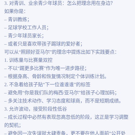
3. 对青训、业余青少年球员：怎么把理念用在身边？
如果你是：
– 青训教练；
– 足球学校工作人员；
– 青少年球员家长；
– 或者只是喜欢带孩子踢球的爱好者；
可以从“照顾好亚马尔”的理念中提炼出如下实践要点：
1. 训练量与比赛量双控
– 不以“踢更多比赛”作为唯一进步路径；
– 根据身高、骨龄和恢复情况制定个体训练计划。
2. 不急着给孩子贴“下一位谁谁谁”的标签
– 避免用“你是我们队的梅西/亚马尔”给孩子心理加码；
– 多关注技术动作、学习态度和球商，而不是短期成绩。
3. 允许波动，接受阶段性低谷
– 成长过程中必然有表现忽高忽低的阶段，这正是学习调整
的契机；
– 避免因一次失误就大肆责备，更不要在他人面前“公开处