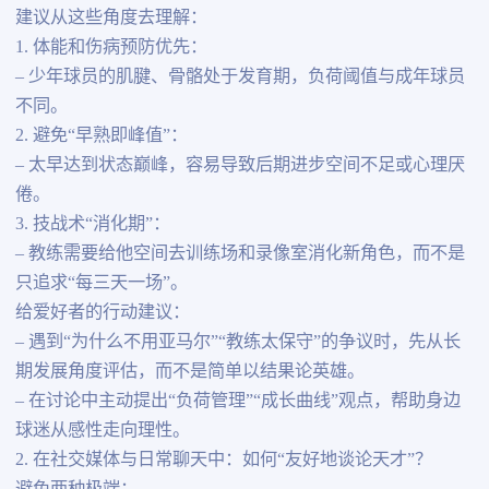
建议从这些角度去理解：
1. 体能和伤病预防优先：
– 少年球员的肌腱、骨骼处于发育期，负荷阈值与成年球员
不同。
2. 避免“早熟即峰值”：
– 太早达到状态巅峰，容易导致后期进步空间不足或心理厌
倦。
3. 技战术“消化期”：
– 教练需要给他空间去训练场和录像室消化新角色，而不是
只追求“每三天一场”。
给爱好者的行动建议：
– 遇到“为什么不用亚马尔”“教练太保守”的争议时，先从长
期发展角度评估，而不是简单以结果论英雄。
– 在讨论中主动提出“负荷管理”“成长曲线”观点，帮助身边
球迷从感性走向理性。
2. 在社交媒体与日常聊天中：如何“友好地谈论天才”？