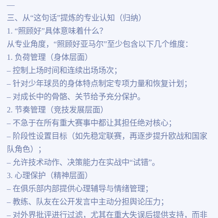
—
三、从“这句话”提炼的专业认知（归纳）
1. “照顾好”具体意味着什么？
从专业角度，“照顾好亚马尔”至少包含以下几个维度：
1. 负荷管理（身体层面）
– 控制上场时间和连续出场场次；
– 针对少年球员的身体特点制定专项力量和恢复计划；
– 对成长中的骨骼、关节给予充分保护。
2. 节奏管理（竞技发展层面）
– 不急于在所有重大赛事中都让其担任绝对核心；
– 阶段性设置目标（如先稳定联赛，再逐步提升欧战和国家
队角色）；
– 允许技术动作、决策能力在实战中“试错”。
3. 心理保护（精神层面）
– 在俱乐部内部提供心理辅导与情绪管理；
– 教练、队友在公开发言中主动分担舆论压力；
– 对外界批评进行过滤，尤其在重大失误后提供支持，而非