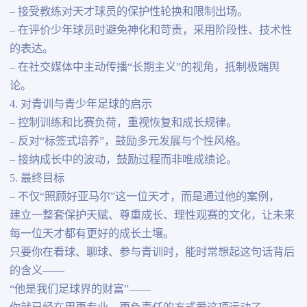
– 接受教练对天才球员的保护性轮换和限制出场。
– 在评价少年球员时避免神化和苛责，采用阶段性、技术性
的表达。
– 在社交媒体中主动传播“长期主义”的视角，抵制极端舆
论。
4. 对青训与青少年足球的启示
– 控制训练和比赛负荷，重视恢复和成长规律。
– 反对“标签式培养”，鼓励多元发展与个性风格。
– 接纳成长中的波动，鼓励过程而非唯成绩论。
5. 最终目标
– 不仅“照顾好亚马尔”这一位天才，而是通过他的案例，
建立一整套保护天赋、尊重成长、理性观赛的文化，让未来
每一位天才都有更好的成长土壤。
只要你在看球、聊球、参与青训时，能时常想起这句话背后
的含义——
“他是我们足球界的财富”——