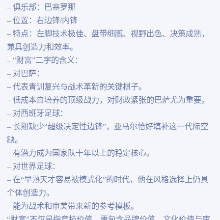
– 俱乐部：巴塞罗那
– 位置：右边锋/内锋
– 特点：左脚技术极佳、盘带细腻、视野出色、决策成熟，
兼具创造力和效率。
– “财富”二字的含义：
– 对巴萨：
– 代表青训复兴与战术革新的关键棋子。
– 低成本自培养的顶级战力，对财政紧张的巴萨尤为重要。
– 对西班牙足球：
– 长期缺少“超级决定性边锋”，亚马尔恰好填补这一代际空
缺。
– 有潜力成为国家队十年以上的稳定核心。
– 对世界足球：
– 在“早熟天才容易被模式化”的时代，他在风格选择上仍具
个体创造力。
– 能为战术和审美带来新的参考模板。
“财富”不仅是指竞技价值，更包含品牌价值、文化价值与审