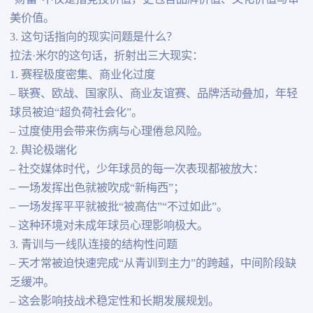
美价值。
3. 这句话指向的现实问题是什么？
拉法·米尔的这句话，折射出三大现实：
1. 赛程极度密集、商业化过度
– 联赛、欧战、国家队、商业友谊赛、品牌活动叠加，年轻
球员被迫“超负荷社会化”。
– 过度使用会带来伤病与心理倦怠风险。
2. 舆论极端化
– 社交媒体时代，少年球员的每一次表现都被放大：
– 一场发挥出色就被吹成“新梅西”；
– 一场发挥平平就被批“被高估”“不过如此”。
– 这种环境对未成年球员心理影响极大。
3. 青训与一线队连接的结构性问题
– 天才常被迫快速完成“从青训到主力”的跨越，中间阶段缺
乏缓冲。
– 这会影响技战术稳定性和长期发展规划。