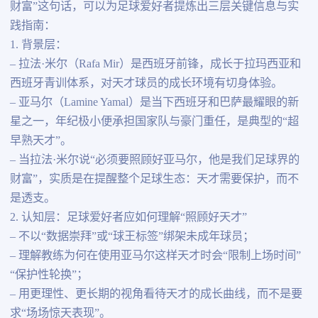
财富”这句话，可以为足球爱好者提炼出三层关键信息与实
践指南：
1. 背景层：
– 拉法·米尔（Rafa Mir）是西班牙前锋，成长于拉玛西亚和
西班牙青训体系，对天才球员的成长环境有切身体验。
– 亚马尔（Lamine Yamal）是当下西班牙和巴萨最耀眼的新
星之一，年纪极小便承担国家队与豪门重任，是典型的“超
早熟天才”。
– 当拉法·米尔说“必须要照顾好亚马尔，他是我们足球界的
财富”，实质是在提醒整个足球生态：天才需要保护，而不
是透支。
2. 认知层：足球爱好者应如何理解“照顾好天才”
– 不以“数据崇拜”或“球王标签”绑架未成年球员；
– 理解教练为何在使用亚马尔这样天才时会“限制上场时间”
“保护性轮换”；
– 用更理性、更长期的视角看待天才的成长曲线，而不是要
求“场场惊天表现”。