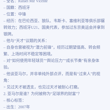
– 全名：Rafael Mir Vicente
– 国籍：西班牙
– 位置：中锋
– 经历：在巴伦西亚、狼队、韦斯卡、塞维利亚等俱乐部辗
转效力；西班牙U21、国奥代表，参加过东京奥运会并拿到
银牌。
– 他与“天才”议题的关系：
– 自身也曾被视为“潜力前锋”，经历过期望值高、转会频
繁、上场时间不稳定等困境。
– 对“如何使用年轻球员”“舆论压力”“成长节奏”有亲身体
验。
– 他谈亚马尔，并非单纯外部点评，而是有“过来人”的视
角：
> 见过天才被透支，也见过天才被耐心打磨。
2. 亚马尔是谁？为何被称为“足球界的财富”？
– 核心标签：
– 出生：2007年