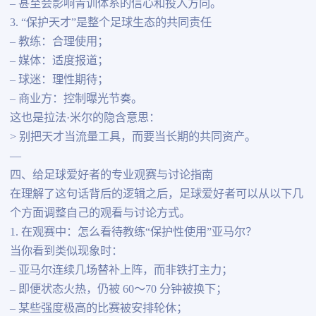
– 甚至会影响青训体系的信心和投入方向。
3. “保护天才”是整个足球生态的共同责任
– 教练：合理使用；
– 媒体：适度报道；
– 球迷：理性期待；
– 商业方：控制曝光节奏。
这也是拉法·米尔的隐含意思：
> 别把天才当流量工具，而要当长期的共同资产。
—
四、给足球爱好者的专业观赛与讨论指南
在理解了这句话背后的逻辑之后，足球爱好者可以从以下几
个方面调整自己的观看与讨论方式。
1. 在观赛中：怎么看待教练“保护性使用”亚马尔？
当你看到类似现象时：
– 亚马尔连续几场替补上阵，而非铁打主力；
– 即便状态火热，仍被 60～70 分钟被换下；
– 某些强度极高的比赛被安排轮休；