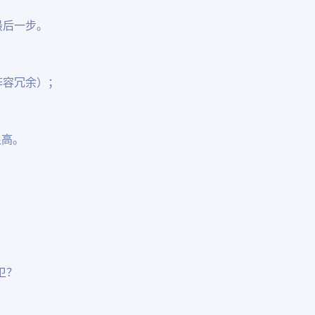
近最后一步。
阵容冗余）；
。
很高。
中卫？