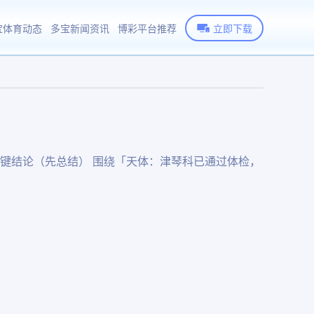
宝体育动态
多宝新闻资讯
博彩平台推荐
立即下载
键结论（先总结） 围绕「天体：津琴科已通过体检，