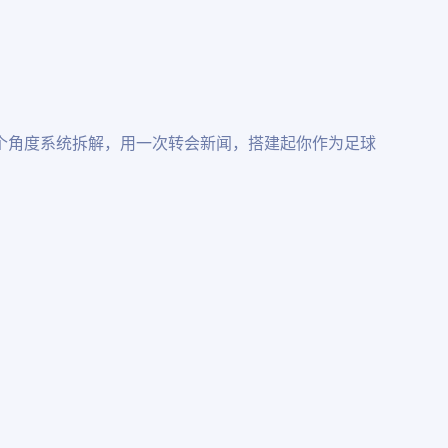
个角度系统拆解，用一次转会新闻，搭建起你作为足球