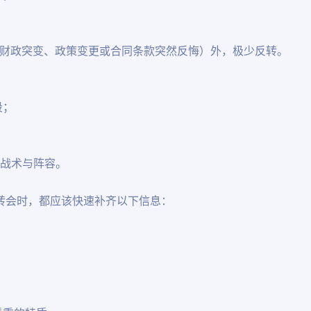
乐部财政突变、政策变更或合同条款突然反悔）外，极少反转。
段；
析战术与阵容。
）
转会时，都应该快速补齐以下信息：
。