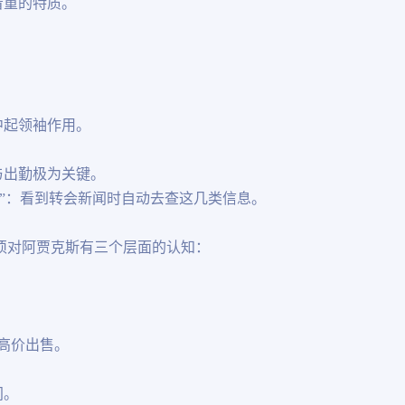
看重的特质。
？
中起领袖作用。
与出勤极为关键。
”：看到转会新闻时自动去查这几类信息。
须对阿贾克斯有三个层面的认知：
 高价出售。
间。