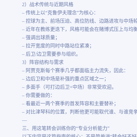
2）战术传统与近期风格
– 传统上以“克鲁伊夫理念”为核心：
– 控球为主、前场压迫、高位防线、边路进攻与中场
– 近年在教练更迭下，风格可能会在赌博式压上与均
– 强调出球质量；
– 拉开宽度的同时中路站位紧凑；
– 后卫/边卫需要参与组织。
3）阵容结构与需求
– 阿贾克斯每个赛季几乎都面临主力流失，因此：
– 边后卫和中场是补强的重点区域之一；
– 多面手（可打边后卫+中场）非常受欢迎。
– 你需要做的：
– 看最近一两个赛季的首发阵容和主要替补；
– 对比津琴科的位置，判断他更可能取代谁、与谁竞
—
三、用这笔转会训练你的“专业分析能力”
以下内容是这篇指南的核心：不是简单讲“转会好不好