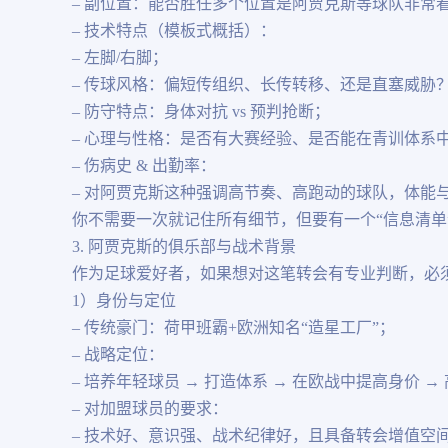
– 副位置：能否胜任多个位置是阿贾克斯等球队非常
– 技术特点（模板式概括）：
– 左脚/右脚；
– 传球风格：偏短传组织、长传转移、还是直塞威胁
– 防守特点：身体对抗 vs 预判抢断；
– 心理与性格：是否有大赛经验、是否能在青训体系
– 伤病史 & 出勤率：
– 对阿贾克斯这种强调高节奏、高跑动的球队，体能
你不需要一次就记住所有细节，但要有一个“信息清单
3. 阿贾克斯的俱乐部与战术背景
作为足球爱好者，如果想对这笔转会有专业判断，必
1）身份与定位
– 传统豪门：荷甲班霸+欧洲知名“造星工厂”；
– 战略定位：
– 培养年轻球员 → 打造体系 → 在欧战中提高身价 →
– 对加盟球员的要求：
– 技术好、意识强、战术纪律好，且具备转会增值空