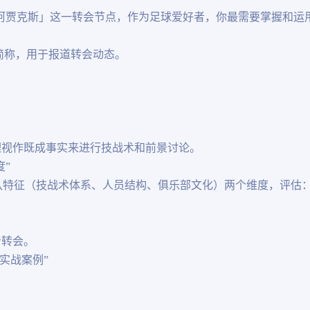
阿贾克斯」这一转会节点，作为足球爱好者，你最需要掌握和运
）简称，用于报道转会动态。
合理视作既成事实来进行技战术和前景讨论。
度”
队特征（技战术体系、人员结构、俱乐部文化）两个维度，评估
看转会。
实战案例”