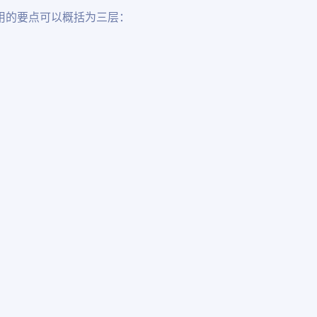
用的要点可以概括为三层：
：