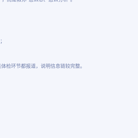
）；
连体检环节都报道，说明信息链较完整。