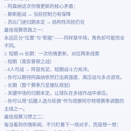
– 阿森纳这次伤情更新的核心矛盾：
– 赖斯能战 → 当前控制力有保障
– 苏比门迪归期未定 → 结构性风险仍在
最佳观赛思路之一：
永远区分“位置”与“职能”——同样是中场，角色却可能完全
不同。
2. 短期 vs 长期：一次伤情更新，对应两条线索
– 短期（南安普顿之战）
– 8人可战 → 阵容充足、短期战斗力充沛。
– 你可以期待阿森纳依然打出高强度、高压迫与多点进攻。
– 长期（整个赛季乃至建队规划）
– 关键中场的归期未定，让球队在多线作战中承压。
– 你可以用“后腰人选与轮换”作为观察阿尔特塔赛季调整的
主线之一。
最佳观赛习惯之二：
每当看到伤情新闻，不只盯着下一场对手，而是想一想：