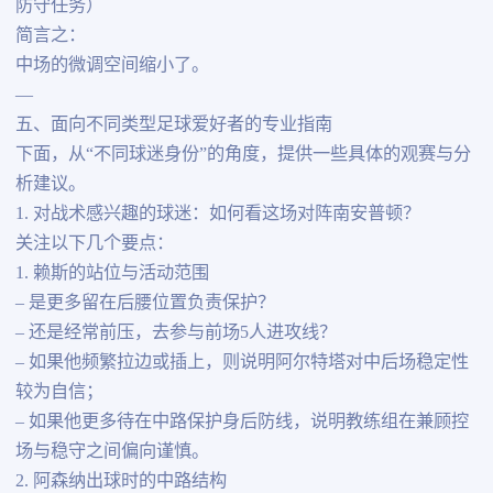
防守任务）
简言之：
中场的微调空间缩小了。
—
五、面向不同类型足球爱好者的专业指南
下面，从“不同球迷身份”的角度，提供一些具体的观赛与分
析建议。
1. 对战术感兴趣的球迷：如何看这场对阵南安普顿？
关注以下几个要点：
1. 赖斯的站位与活动范围
– 是更多留在后腰位置负责保护？
– 还是经常前压，去参与前场5人进攻线？
– 如果他频繁拉边或插上，则说明阿尔特塔对中后场稳定性
较为自信；
– 如果他更多待在中路保护身后防线，说明教练组在兼顾控
场与稳守之间偏向谨慎。
2. 阿森纳出球时的中路结构