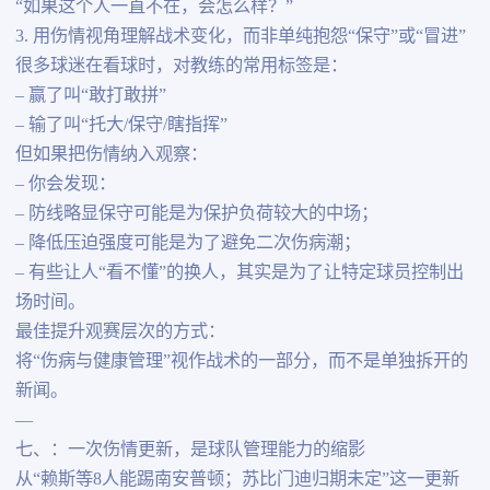
“如果这个人一直不在，会怎么样？”
3. 用伤情视角理解战术变化，而非单纯抱怨“保守”或“冒进”
很多球迷在看球时，对教练的常用标签是：
– 赢了叫“敢打敢拼”
– 输了叫“托大/保守/瞎指挥”
但如果把伤情纳入观察：
– 你会发现：
– 防线略显保守可能是为保护负荷较大的中场；
– 降低压迫强度可能是为了避免二次伤病潮；
– 有些让人“看不懂”的换人，其实是为了让特定球员控制出
场时间。
最佳提升观赛层次的方式：
将“伤病与健康管理”视作战术的一部分，而不是单独拆开的
新闻。
—
七、：一次伤情更新，是球队管理能力的缩影
从“赖斯等8人能踢南安普顿；苏比门迪归期未定”这一更新