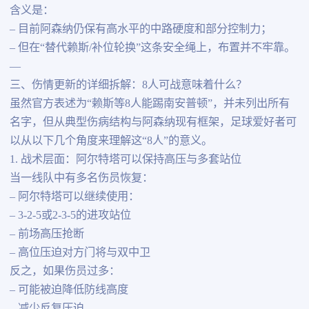
含义是：
– 目前阿森纳仍保有高水平的中路硬度和部分控制力；
– 但在“替代赖斯/补位轮换”这条安全绳上，布置并不牢靠。
—
三、伤情更新的详细拆解：8人可战意味着什么？
虽然官方表述为“赖斯等8人能踢南安普顿”，并未列出所有
名字，但从典型伤病结构与阿森纳现有框架，足球爱好者可
以从以下几个角度来理解这“8人”的意义。
1. 战术层面：阿尔特塔可以保持高压与多套站位
当一线队中有多名伤员恢复：
– 阿尔特塔可以继续使用：
– 3-2-5或2-3-5的进攻站位
– 前场高压抢断
– 高位压迫对方门将与双中卫
反之，如果伤员过多：
– 可能被迫降低防线高度
– 减少反复压迫