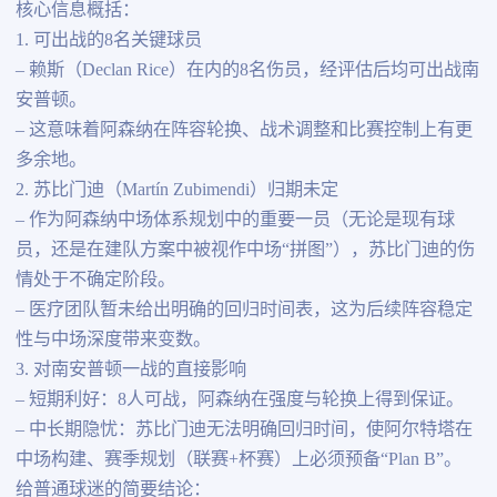
核心信息概括：
1. 可出战的8名关键球员
– 赖斯（Declan Rice）在内的8名伤员，经评估后均可出战南
安普顿。
– 这意味着阿森纳在阵容轮换、战术调整和比赛控制上有更
多余地。
2. 苏比门迪（Martín Zubimendi）归期未定
– 作为阿森纳中场体系规划中的重要一员（无论是现有球
员，还是在建队方案中被视作中场“拼图”），苏比门迪的伤
情处于不确定阶段。
– 医疗团队暂未给出明确的回归时间表，这为后续阵容稳定
性与中场深度带来变数。
3. 对南安普顿一战的直接影响
– 短期利好：8人可战，阿森纳在强度与轮换上得到保证。
– 中长期隐忧：苏比门迪无法明确回归时间，使阿尔特塔在
中场构建、赛季规划（联赛+杯赛）上必须预备“Plan B”。
给普通球迷的简要结论：