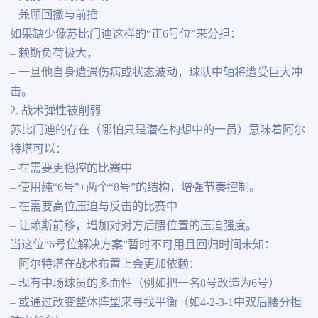
– 兼顾回撤与前插
如果缺少像苏比门迪这样的“正6号位”来分担：
– 赖斯负荷极大，
– 一旦他自身遭遇伤病或状态波动，球队中轴将遭受巨大冲
击。
2. 战术弹性被削弱
苏比门迪的存在（哪怕只是潜在构想中的一员）意味着阿尔
特塔可以：
– 在需要更稳控的比赛中
– 使用纯“6号”+两个“8号”的结构，增强节奏控制。
– 在需要高位压迫与反击的比赛中
– 让赖斯前移，增加对对方后腰位置的压迫强度。
当这位“6号位解决方案”暂时不可用且回归时间未知：
– 阿尔特塔在战术布置上会更加依赖：
– 现有中场球员的多面性（例如把一名8号改造为6号）
– 或通过改变整体阵型来寻找平衡（如4-2-3-1中双后腰分担