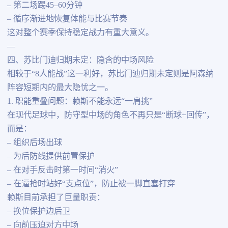
– 第二场踢45–60分钟
– 循序渐进地恢复体能与比赛节奏
这对整个赛季保持稳定战力有重大意义。
—
四、苏比门迪归期未定：隐含的中场风险
相较于“8人能战”这一利好，苏比门迪归期未定则是阿森纳
阵容短期内的最大隐忧之一。
1. 职能重叠问题：赖斯不能永远“一肩挑”
在现代足球中，防守型中场的角色不再只是“断球+回传”，
而是：
– 组织后场出球
– 为后防线提供前置保护
– 在对手反击时第一时间“消火”
– 在逼抢时站好“支点位”，防止被一脚直塞打穿
赖斯目前承担了巨量职责：
– 换位保护边后卫
– 向前压迫对方中场