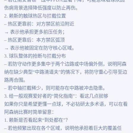
– 若在南安普顿一战中PPDA显著下降，可能意味着球队因
伤病背景选择降低强度以防止再伤。
2. 赖斯的触球热区与拦截位置
– 热区更靠前：对方禁区前沿附近
→ 表示他承担更多前压任务；
– 热区更靠后：本方禁区弧顶
→ 表示他被固定在防守核心区域。
3. 球队整体的抢断与拦截分布
– 若防守动作更多集中于两个边路或中场偏外侧，说明阿森
纳在缺少典型“中路清道夫”的情况下，将防守重心引导至边
路再合围。
– 若中轴拦截稀少，则可能存在中路被冲击隐患。
3. 给一般观赛爱好者的“简化指南”：看这几点就够
如果你只是希望更懂一点球，不必钻研太多术语，可以在看
阿森纳比赛时简单留意：
1. 赖斯是否看起来“到处都在”？
– 若他频繁出现在各个区域，说明他承担着巨大的覆盖任