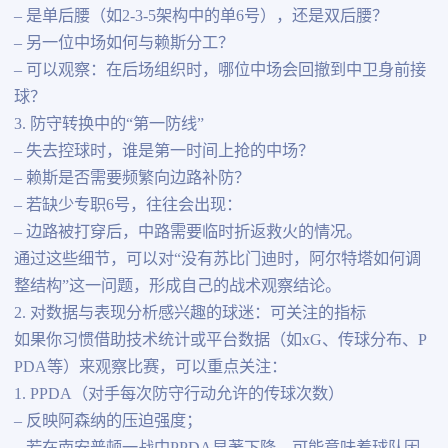
– 是单后腰（如2-3-5架构中的单6号），还是双后腰？
– 另一位中场如何与赖斯分工？
– 可以观察：在后场组织时，哪位中场会回撤到中卫身前接
球？
3. 防守转换中的“第一防线”
– 失去控球时，谁是第一时间上抢的中场？
– 赖斯是否需要频繁向边路补防？
– 若缺少专职6号，往往会出现：
– 边路被打穿后，中路需要临时折返救火的情况。
通过这些细节，可以对“没有苏比门迪时，阿尔特塔如何调
整结构”这一问题，形成自己的战术观察结论。
2. 对数据与表现分析感兴趣的球迷：可关注的指标
如果你习惯借助技术统计或平台数据（如xG、传球分布、P
PDA等）来观察比赛，可以重点关注：
1. PPDA（对手每次防守行动允许的传球次数）
– 反映阿森纳的压迫强度；