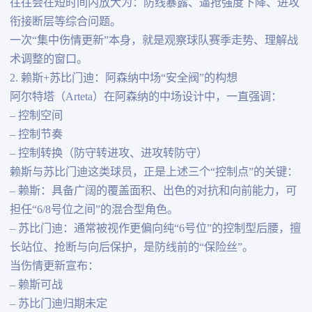
往往会在短时间内放大为：防线暴露、逼抢强度下降、进攻
衔接断层等综合问题。
一次“集中伤情更新”本身，就是观察球队赛季走势、理解战
术调整的窗口。
2. 赖斯+苏比门迪：阿森纳中场“安全阀”的构想
阿尔特塔（Arteta）在阿森纳的中场设计中，一直强调：
– 控制空间
– 控制节奏
– 控制转换（防守转进攻、进攻转防守）
赖斯与苏比门迪这类球员，正是上述三个“控制点”的关键：
– 赖斯：具备广阔的覆盖面积、出色的对抗和向前能力，可
担任“6/8号位之间”的混合型角色。
– 苏比门迪：通常被视作更偏向纯“6号位”的控制型后腰，擅
长站位、抢断与向后保护，是防线前的“保险丝”。
当伤情更新宣布：
– 赖斯可战
– 苏比门迪归期未定