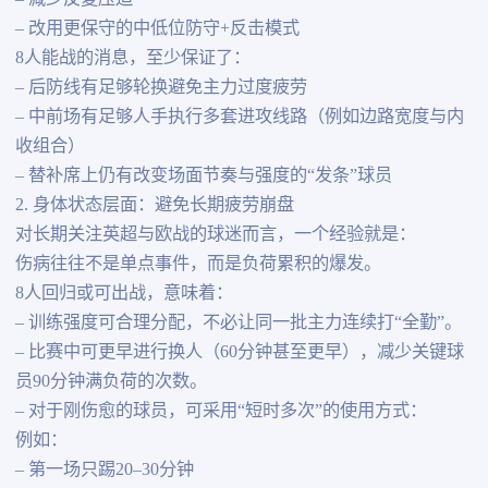
– 改用更保守的中低位防守+反击模式
8人能战的消息，至少保证了：
– 后防线有足够轮换避免主力过度疲劳
– 中前场有足够人手执行多套进攻线路（例如边路宽度与内
收组合）
– 替补席上仍有改变场面节奏与强度的“发条”球员
2. 身体状态层面：避免长期疲劳崩盘
对长期关注英超与欧战的球迷而言，一个经验就是：
伤病往往不是单点事件，而是负荷累积的爆发。
8人回归或可出战，意味着：
– 训练强度可合理分配，不必让同一批主力连续打“全勤”。
– 比赛中可更早进行换人（60分钟甚至更早），减少关键球
员90分钟满负荷的次数。
– 对于刚伤愈的球员，可采用“短时多次”的使用方式：
例如：
– 第一场只踢20–30分钟