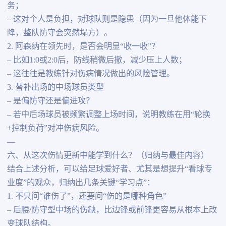
务；
– 这对个人是负担，对球队则是隐患（因为一旦他体能下
降，整队防守会突然塌方）。
2. 阿森纳在领先时，是否会明显“收一收”？
– 比如1:0或2:0后，防线稍微后撤，减少压上人数；
– 这往往是教练针对伤病情况做出的风险管理。
3. 替补出场的中场球员类型
– 是偏防守还是偏进攻？
– 若中后场球员被频繁调整上场时间，说明教练在用“轮换
+控制负荷”对冲伤病风险。
—
六、从这次伤情更新中能学到什么？（归纳与最佳内容）
结合上述分析，可以给足球爱好者、尤其是想提升“看球专
业度”的观众，归纳出几条关键“学习点”：
1. 不只问“谁伤了”，还要问“伤的是哪种角色”
– 后腰/防守型中场的伤缺，比边锋或前锋更容易从根本上改
变球队结构。