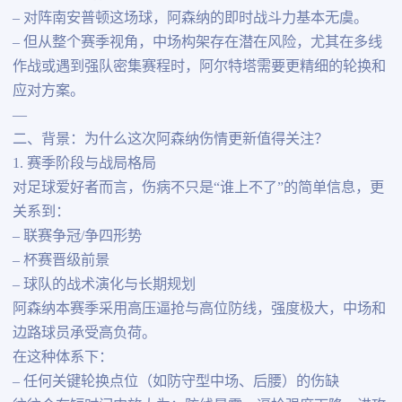
– 对阵南安普顿这场球，阿森纳的即时战斗力基本无虞。
– 但从整个赛季视角，中场构架存在潜在风险，尤其在多线
作战或遇到强队密集赛程时，阿尔特塔需要更精细的轮换和
应对方案。
—
二、背景：为什么这次阿森纳伤情更新值得关注？
1. 赛季阶段与战局格局
对足球爱好者而言，伤病不只是“谁上不了”的简单信息，更
关系到：
– 联赛争冠/争四形势
– 杯赛晋级前景
– 球队的战术演化与长期规划
阿森纳本赛季采用高压逼抢与高位防线，强度极大，中场和
边路球员承受高负荷。
在这种体系下：
– 任何关键轮换点位（如防守型中场、后腰）的伤缺