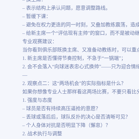
– 表示结构上承认问题，愿意调整路线。
– 暂缓下课：
– 避免在权力更迭的同一时刻，又叠加教练震荡，造
– 给新主席一个“评估现有主帅”的窗口，而不是被动
专业观赛建议：
当你看到俱乐部既换主席、又准备动教练时，可以重
1. 新主席是否懂得节奏控制，不急于“一锅端”；
2. 会不会落入“向球迷表忠心式换帅”——只为迎合
—
2. 观察点二：这“两场机会”的实际指标是什么？
如果你想像专业人士那样看这两场比赛，不要只看比
1. 强度与态度
– 球员是否有持续高压逼抢的意愿？
– 丢球或落后后，球队反扑的决心是否清晰可见？
– 个人身体对抗是否明显下降（懈怠）？
2. 战术执行与调整