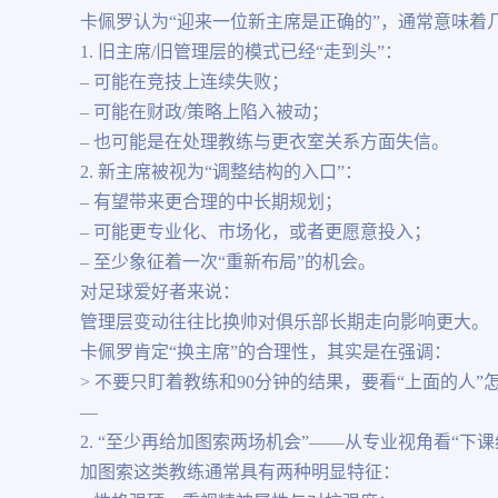
卡佩罗认为“迎来一位新主席是正确的”，通常意味着
1. 旧主席/旧管理层的模式已经“走到头”：
– 可能在竞技上连续失败；
– 可能在财政/策略上陷入被动；
– 也可能是在处理教练与更衣室关系方面失信。
2. 新主席被视为“调整结构的入口”：
– 有望带来更合理的中长期规划；
– 可能更专业化、市场化，或者更愿意投入；
– 至少象征着一次“重新布局”的机会。
对足球爱好者来说：
管理层变动往往比换帅对俱乐部长期走向影响更大。
卡佩罗肯定“换主席”的合理性，其实是在强调：
> 不要只盯着教练和90分钟的结果，要看“上面的人”
—
2. “至少再给加图索两场机会”——从专业视角看“下课
加图索这类教练通常具有两种明显特征：