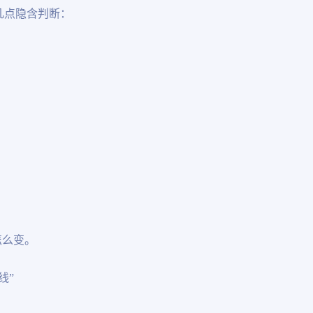
几点隐含判断：
怎么变。
线”