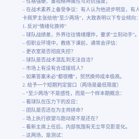
– 性格强硬、重视精神属性与对抗强度；
– 在战术素养上备受争议：有人认为他进步明显，有
卡佩罗主张给他“至少两场”，大致表明以下专业倾向
1. 反对“情绪化换帅”
– 球队战绩差，外界往往情绪爆炸，要求“立刻动手”
– 但职业环境中，教练下课前，通常会评估：
– 更衣室是否彻底失控？
– 球队是否战术混乱到无法自洽？
– 市场上有没有合适接班人？
– 如果答案未必“都很糟”，贸然换帅成本极高。
2. 给予一个短期判定窗口（两场是最低限度）
– “至少两场”不是感性，而是一个样本期概念：
– 看球队在压力下的反应：
– 团队是否还在为主帅拼命？
– 场上执行欲望与跑动是不是还在？
– 看新主席上任后，内部氛围有无立竿见影变化。
– 这两场，是测试：