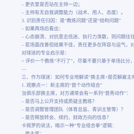
– 更衣室是否站在主帅一边；
– 主帅有无自我调整能力（战术、用人、态度）。
3. 识别责任归因：是“教练问题”还是“结构问题”
– 如果两场后看出：
– 心态崩溃、对抗意志低迷、执行力涣散，则问题往
– 若场面改善但结果不佳，责任更多在阵容与运气，对
对球迷的专业启示是：
> 评价一个教练“不行了”，尽量不要只基于单场比
—
三、作为球迷：如何专业地解读“换主席+是否解雇主
1. 观察点一：新主席的“首个动作组合”
当俱乐部换主席，对方通常会有一系列“首秀动作”：
– 是否马上公开支持或质疑主教练？
– 是否调整管理团队（体育总监、青训主管等）？
– 是否释放转会、续约、财政方向的信息？
卡佩罗的说法，暗示一种“专业组合拳”逻辑：
– 换主席：