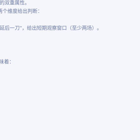
”的双重属性。
两个维度给出判断：
“延后一刀”，给出短期观察窗口（至少两场）。
味着：
。
。