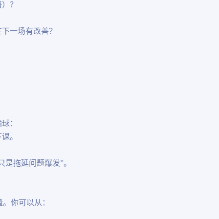
署）？
在下一场有改善？
？
输球：
下课。
只是拖延问题爆发”。
量。你可以从：