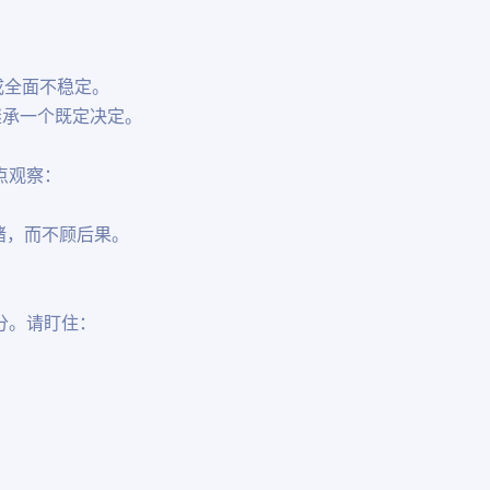
成全面不稳定。
继承一个既定决定。
点观察：
情绪，而不顾后果。
分。请盯住：