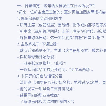
一、背景速览：这句话大概发生在什么语境下？
“迎来一位新主席是正确的；至少再给加图索两场机会
1. 俱乐部高层变动刚刚发生
– 原有主席（或管理层）因战绩、财政或内部矛盾等
– 新主席（或新管理团队）上任，宣示“新时代、新规
– 媒体与球迷质疑：这一步到底是“自救”还是“甩锅”？
2. 主教练处于“下课边缘”
– 球队近期战绩不佳，主帅（这里是加图索）成为外
– 舆论与球迷开始分裂：
– 一派主张立刻换帅，“止损”；
– 一派认为应给主帅更多时间，“至少再两场”。
3. 卡佩罗的角色与话语分量
– 法比奥·卡佩罗是欧洲足坛名帅，执教过AC米兰、
– 他的发言一般具备三重身份视角：
– 结果导向的职业主教练；
– 了解俱乐部权力结构的“圈内人”；