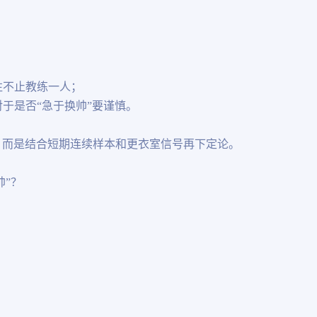
往不止教练一人；
于是否“急于换帅”要谨慎。
分，而是结合短期连续样本和更衣室信号再下定论。
帅”？