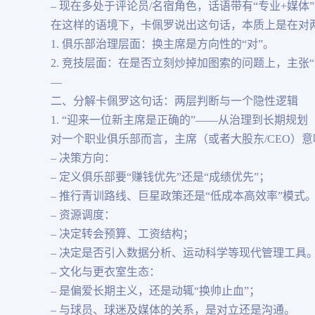
– 现在多处于评论员/名宿角色，话语带有“专业+媒体
在这样的语境下，卡佩罗说出这句话，本质上是在对
1. 俱乐部治理层面：换主席是方向性的“对”。
2. 竞技层面：在是否立刻炒掉加图索的问题上，主张
—
二、分解卡佩罗这句话：两层判断与一个隐性逻辑
1. “迎来一位新主席是正确的”——从治理到长期规划
对一个职业俱乐部而言，主席（或者大股东/CEO）意
– 决策方向：
– 定义俱乐部要“赚钱优先”还是“成绩优先”；
– 推行青训路线、巨星政策还是“低成本高效率”模式
– 资源调度：
– 决定转会预算、工资结构；
– 决定是否引入数据分析、运动科学等现代管理工具
– 文化与更衣室生态：
– 是偏爱长期主义，还是动辄“换帅止血”；
– 与球员、球迷及媒体的关系，是对立还是沟通。