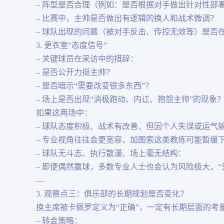
– 阵型是否合理（例如：是否根据对手做出针对性部
– 比赛中，主帅是否做出有逻辑的换人和战术微调？
– 球队出现的问题（被对手反击、传控无效等）是否
3. 更衣室“态度信号”
– 关键球员在采访中的措辞：
– 是否公开力挺主帅？
– 是否暗示“需要改变很多东西”？
– 场上是否出现“消极跑动、内讧、抱怨主帅”的现象
如果这两场中：
– 球队态度积极、战术有改善、但因个人失误或运气
– 专业视角往往会更宽容，加图索这类教练可能暂缓
– 球队无斗志、执行散漫、场上毫无结构：
– 即便偶然赢球，多数专业人士也会认为风险极大，“
—
3. 观察点三：俱乐部的长期规划是否变化？
换主席被卡佩罗定义为“正确”，一定有长期层面的考
– 转会策略：