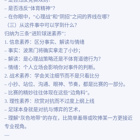
– 是否违反竞赛规则？
– 是否违反“体育精神”？
– 在你眼中，“心理战”和“阴招”之间的界线在哪？
（三）从这件事中可以学到什么？
归纳为三条“进阶球迷素养”：
1. 信息素养：区分事实、解读与情绪
– 事实：波黑门将确实拿走了小抄；
– 解读：是心理战策略还是不体育道德行为？
– 情绪：个人立场会影响你对事件的判断。
2. 战术素养：学会关注细节而不是只看比分
– 小抄、站位、沟通、眼神、节奏，都是比赛的一部分。
– 比赛的精妙往往体现在这些“边角料”。
3. 理性素养：欣赏对抗而不过度上纲上线
– 足球本身就是对抗与博弈的艺术，
– 理解“灰色地带”的存在，比简单羞辱或吹捧某一方更接近
专业视角。
—