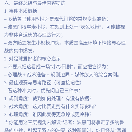
六、最终总结与最佳内容提炼
1. 事件本质概括
– 多纳鲁马使用“小抄”是现代门将的常规专业准备；
– 波黑门将拿走小抄，在规则上处于“灰色地带”，可能被视
为非体育道德的心理战行为；
– 双方随之发生小规模冲突，本质是高压环境下情绪与心理
战的集中爆发。
2. 对足球爱好者的核心启示
– 不要只把这看成一场“小抄闹剧”，而应把它视为：
– 心理战 + 战术准备 + 规则边界 + 媒体放大的综合案例。
3. 最佳观赛与思考路径（可直接记住）
– 看这种冲突时，优先问自己三件事：
1. 规则角度：裁判如何处理？有没有依据？
2. 战术角度：这对比赛走势有什么实际影响？
3. 心理角度：谁因此变得更急躁或更冷静？
当你能用这三层视角去解读“记者：波黑门将拿走了多纳鲁
马的小抄，引起了双方的冲突”这种新闻时，你已经从“普通