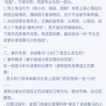
“标配”，不是作弊，而是专业化的一部分。
2. 场上争议行为（抢小抄、拖延、挑衅）本质上是心理战与
规则边缘博弈，懂规则才看得明白，也才不会被节奏带偏。
3. 对足球爱好者而言，正确的姿势是：从规则、心理战、战
术三个角度去“解构冲突”，而不是仅凭情绪站队。
下面先还原事件背景，再逐层拆解，最后给出一份“专业足
球爱好者观赛与分析指南”。
—
二、事件背景：多纳鲁马“小抄门”是怎么发生的？
1. 事件概述（基于报道与常见情形的还原）
在一场意大利与波黑的比赛中（通常是热身赛或正式赛
事），
– 意大利门将多纳鲁马在身上或球门附近放有一张“小抄”
——
通常记录对方球员主罚点球的习惯方向、跑动节奏、站位提
醒等。
– 比赛过程中，波黑门将被记者爆料称“拿走了多纳鲁马的小