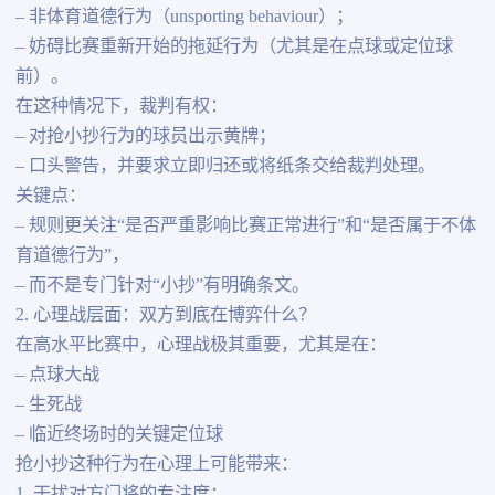
– 非体育道德行为（unsporting behaviour）；
– 妨碍比赛重新开始的拖延行为（尤其是在点球或定位球
前）。
在这种情况下，裁判有权：
– 对抢小抄行为的球员出示黄牌；
– 口头警告，并要求立即归还或将纸条交给裁判处理。
关键点：
– 规则更关注“是否严重影响比赛正常进行”和“是否属于不体
育道德行为”，
– 而不是专门针对“小抄”有明确条文。
2. 心理战层面：双方到底在博弈什么？
在高水平比赛中，心理战极其重要，尤其是在：
– 点球大战
– 生死战
– 临近终场时的关键定位球
抢小抄这种行为在心理上可能带来：
1. 干扰对方门将的专注度：