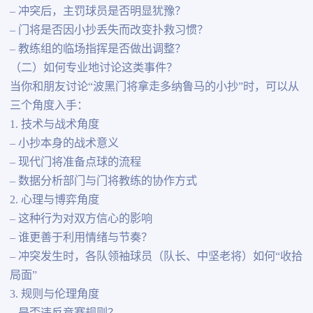
– 冲突后，主罚球员是否明显犹豫？
– 门将是否因小抄丢失而改变扑救习惯？
– 教练组的临场指挥是否做出调整？
（二）如何专业地讨论这类事件？
当你和朋友讨论“波黑门将拿走多纳鲁马的小抄”时，可以从
三个角度入手：
1. 技术与战术角度
– 小抄本身的战术意义
– 现代门将准备点球的流程
– 数据分析部门与门将教练的协作方式
2. 心理与博弈角度
– 这种行为对双方信心的影响
– 谁更善于利用情绪与节奏？
– 冲突发生时，各队领袖球员（队长、中坚老将）如何“收拾
局面”
3. 规则与伦理角度