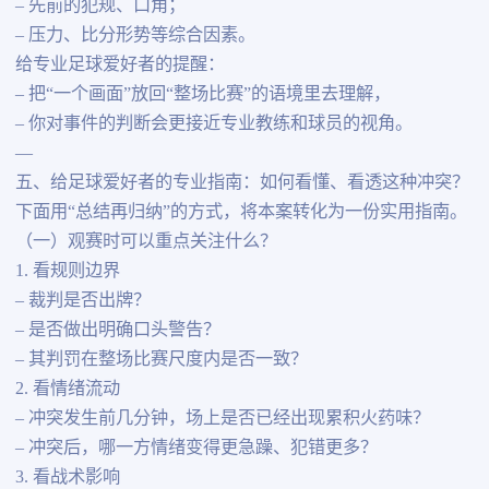
– 先前的犯规、口角；
– 压力、比分形势等综合因素。
给专业足球爱好者的提醒：
– 把“一个画面”放回“整场比赛”的语境里去理解，
– 你对事件的判断会更接近专业教练和球员的视角。
—
五、给足球爱好者的专业指南：如何看懂、看透这种冲突？
下面用“总结再归纳”的方式，将本案转化为一份实用指南。
（一）观赛时可以重点关注什么？
1. 看规则边界
– 裁判是否出牌？
– 是否做出明确口头警告？
– 其判罚在整场比赛尺度内是否一致？
2. 看情绪流动
– 冲突发生前几分钟，场上是否已经出现累积火药味？
– 冲突后，哪一方情绪变得更急躁、犯错更多？
3. 看战术影响