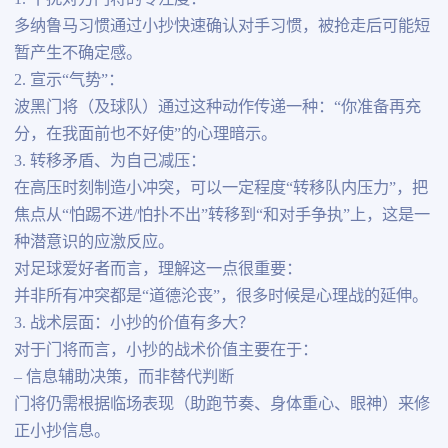
多纳鲁马习惯通过小抄快速确认对手习惯，被抢走后可能短
暂产生不确定感。
2. 宣示“气势”：
波黑门将（及球队）通过这种动作传递一种：“你准备再充
分，在我面前也不好使”的心理暗示。
3. 转移矛盾、为自己减压：
在高压时刻制造小冲突，可以一定程度“转移队内压力”，把
焦点从“怕踢不进/怕扑不出”转移到“和对手争执”上，这是一
种潜意识的应激反应。
对足球爱好者而言，理解这一点很重要：
并非所有冲突都是“道德沦丧”，很多时候是心理战的延伸。
3. 战术层面：小抄的价值有多大？
对于门将而言，小抄的战术价值主要在于：
– 信息辅助决策，而非替代判断
门将仍需根据临场表现（助跑节奏、身体重心、眼神）来修
正小抄信息。