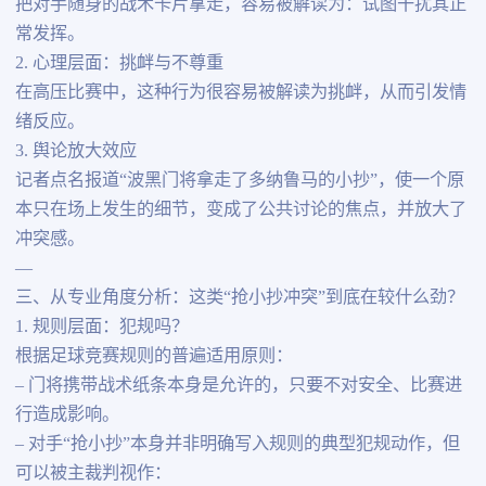
把对手随身的战术卡片拿走，容易被解读为：试图干扰其正
常发挥。
2. 心理层面：挑衅与不尊重
在高压比赛中，这种行为很容易被解读为挑衅，从而引发情
绪反应。
3. 舆论放大效应
记者点名报道“波黑门将拿走了多纳鲁马的小抄”，使一个原
本只在场上发生的细节，变成了公共讨论的焦点，并放大了
冲突感。
—
三、从专业角度分析：这类“抢小抄冲突”到底在较什么劲？
1. 规则层面：犯规吗？
根据足球竞赛规则的普遍适用原则：
– 门将携带战术纸条本身是允许的，只要不对安全、比赛进
行造成影响。
– 对手“抢小抄”本身并非明确写入规则的典型犯规动作，但
可以被主裁判视作：