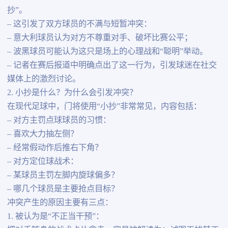
抄”。
– 这引发了双方球员的不满与短暂冲突：
– 意大利球员认为对方不尊重对手、破坏比赛公平；
– 波黑球员可能认为这只是场上的心理战和“聪明”举动。
– 记者在赛后报道中明确点出了这一行为，引发球迷在社交
媒体上的激烈讨论。
2. 小抄是什么？为什么会引发冲突？
在现代足球中，门将使用“小抄”非常常见，内容包括：
– 对方主罚点球球员的习惯：
– 喜欢大力抽左侧？
– 经常假动作后推右下角？
– 对方定位球战术：
– 某球员主罚左脚内旋球偏多？
– 哪几个球员是主要抢点目标？
冲突产生的原因主要有三点：
1. 被认为是“不正当干预”：