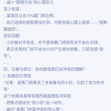
– 减少“猜错方向”的心理压力
至少知道：
– 某球员过去70%踢门将右侧，
– 自己选择右侧就算没扑到，也更容易心理上接受——“按数
据选的”。
现实问题：
– 小抄被对手抢走，并不意味着门将就完全不会扑点球；
– 真正优秀的门将不会对小抄产生绝对依赖，只是当成“加
号”。
—
四、记者与舆论：如何塑造我们对冲突的理解？
1. 标题的引导性
“记者：波黑门将拿走了多纳鲁马的小抄，引起了双方的冲
突”
这个标题本身带有强烈画面感和冲突感：
– 把焦点锁定在“抢小抄”这一动作；
– 暗示“波黑门将是冲突的导火索”；